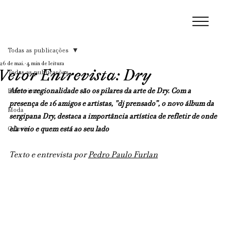
Todas as publicações
26 de mai.
4 min de leitura
Vetor Entrevista: Dry
Todas as publicações
Afeto e regionalidade são os pilares da arte de Dry. 
Com a 
Entrevista
presença de 16 amigos e artistas, "dj prensado”, o novo álbum da 
Moda
sergipana Dry, destaca a importância artística de refletir de onde 
Galeria
ela veio e quem está ao seu lado
Texto e entrevista por 
Pedro Paulo Furlan