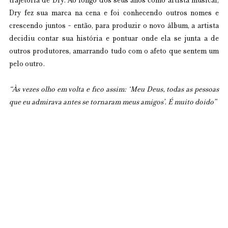
trajetória de Dry. Ao longo dos seus anos como artista musical, 
Dry fez sua marca na cena e foi conhecendo outros nomes e 
crescendo juntos - então, para produzir o novo álbum, a artista 
decidiu contar sua história e pontuar onde ela se junta a de 
outros produtores, amarrando tudo com o afeto que sentem um 
pelo outro.
“Às vezes olho em volta e fico assim: ‘Meu Deus, todas as pessoas 
que eu admirava antes se tornaram meus amigos’. É muito doido”