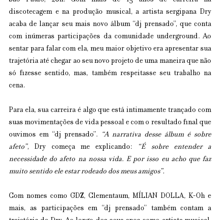
São Paulo, 20h. Com mais de 15 anos de carreira na 
discotecagem e na produção musical, a artista sergipana Dry 
acaba de lançar seu mais novo álbum “dj prensado”, que conta 
com inúmeras participações da comunidade underground. Ao 
sentar para falar com ela, meu maior objetivo era apresentar sua 
trajetória até chegar ao seu novo projeto de uma maneira que não 
só fizesse sentido, mas, também respeitasse seu trabalho na 
cena.
Para ela, sua carreira é algo que está intimamente trançado com 
suas movimentações de vida pessoal e com o resultado final que 
ouvimos em “dj prensado”. 
“A narrativa desse álbum é sobre 
afeto”
, Dry começa me explicando: 
“É sobre entender a 
necessidade do afeto na nossa vida. E por isso eu acho que faz 
muito sentido ele estar rodeado dos meus amigos”.
Com nomes como GDZ, Clementaum, MÍLIAN DOLLA, K-Oh e 
mais, as participações em “dj prensado” também contam a 