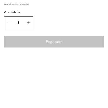
Tamanho: 16 cm x 22 cm / 6,3 pol. x 8,7 pol.
Quantidade
Esgotado