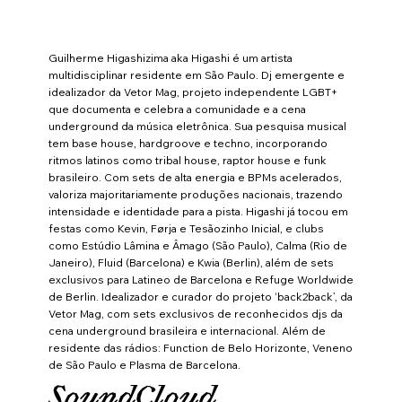
Guilherme Higashizima aka Higashi é um artista
multidisciplinar residente em São Paulo. Dj emergente e
idealizador da Vetor Mag, projeto independente LGBT+
que documenta e celebra a comunidade e a cena
underground da música eletrônica. Sua pesquisa musical
tem base house, hardgroove e techno, incorporando
ritmos latinos como tribal house, raptor house e funk
brasileiro. Com sets de alta energia e BPMs acelerados,
valoriza majoritariamente produções nacionais, trazendo
intensidade e identidade para a pista. Higashi já tocou em
festas como Kevin, Førja e Tesãozinho Inicial, e clubs
como Estúdio Lâmina e Âmago (São Paulo), Calma (Rio de
Janeiro), Fluid (Barcelona) e Kwia (Berlin), além de sets
exclusivos para Latineo de Barcelona e Refuge Worldwide
de Berlin. Idealizador e curador do projeto ‘back2back’, da
Vetor Mag, com sets exclusivos de reconhecidos djs da
cena underground brasileira e internacional. Além de
residente das rádios: Function de Belo Horizonte, Veneno
de São Paulo e Plasma de Barcelona.
SoundCloud