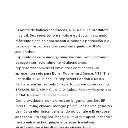
Criadora de batidas aceleradas, NORA é DJ e produtora
musical. Seu repertório é amplo e eclético, misturando
diferentes estilos com maestria, sendo a percussão e o
baixo os marcadores dos seus sets, junto de BPMs
acelerados.
Expoente da cena underground nacional, vem ganhando
espaço internacionalmente há alguns anos,
representando o Brasil em outros continentes. Já
apresentou sets para Boiler Room Hard Dance, NTS, The
Lot Radio, HOR, Rinse FR, Reprezent London e KIOSK
Radio, e, em turnês pela Europa, tocou em clubes como
TRESOR, RSO, OHM Club, C12, Colour Factory, Razzmatazz
e Club Rotesonne, entre outros.
Como produtora, soma diversos lançamentos. Seu EP
Miss U Raving chamou atenção pela fluidez entre gêneros
da música eletrônica, transitando do Jungle e Breakcore
ao techno. Em seguida, lançou o EP JUMP, aprofundando a
fusão entre techno, jungle e baterias frenéticas.
NORA também é idealizadora da ARENA, festa