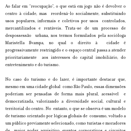
Ao falar em “reocupação”, o que está em jogo não é devolver o 
centro à cidade, mas  reordená-lo socialmente, substituindo 
usos populares, informais e coletivos por usos  controlados, 
mercantilizados e rentáveis. Trata-se de um processo de 
despossessão  urbana, nos termos formulados pela socióloga 
Maristella Svampa, no qual o direito à  cidade é 
progressivamente restringido e o espaço central passa a atender 
prioritariamente  aos interesses do capital imobiliário, do 
entretenimento e do turismo. 
No caso do turismo e do lazer, é importante destacar que, 
mesmo em uma cidade global  como São Paulo, essas dimensões 
poderiam ser pensadas de forma mais plural, acessível  e 
democratizada, valorizando a diversidade social, cultural e 
territorial do centro. No  entanto, o que se observa é um modelo 
de turismo orientado por lógicas globais de  consumo, voltado a 
um público previamente selecionado, como turistas e moradores 
de  maior poder aquisitivo, eventos corporativos e circuitos 