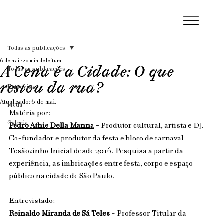
Todas as publicações
6 de mai.
20 min de leitura
A Cena é a Cidade: O que
Todas as publicações
restou da rua?
Entrevista
Atualizado:
6 de mai.
Moda
Matéria por: 
Galeria
Pedro Athie Della Manna
 - 
Produtor cultural, artista e DJ. 
Co-fundador e produtor da festa e bloco de carnaval 
Tesãozinho Inicial desde 2016. Pesquisa a partir da 
experiência, as imbricações entre festa, corpo e espaço 
público na cidade de São Paulo. 
Entrevistado: 
Reinaldo Miranda de Sá Teles
 - Professor Titular da 