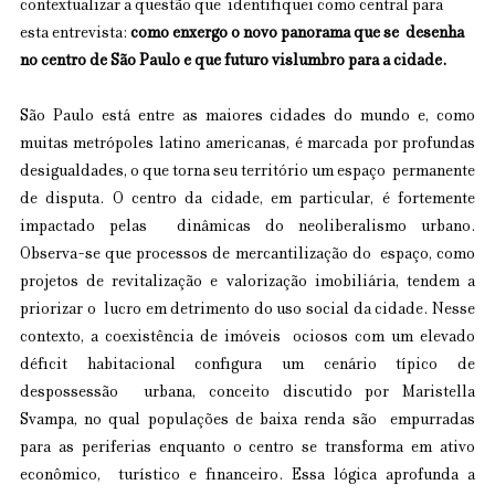
contextualizar a questão que  identifiquei como central para 
esta entrevista: 
como enxergo o novo panorama que se  desenha 
no centro de São Paulo e que futuro vislumbro para a cidade. 
São Paulo está entre as maiores cidades do mundo e, como 
muitas metrópoles latino americanas, é marcada por profundas 
desigualdades, o que torna seu território um espaço  permanente 
de disputa. O centro da cidade, em particular, é fortemente 
impactado pelas  dinâmicas do neoliberalismo urbano. 
Observa-se que processos de mercantilização do  espaço, como 
projetos de revitalização e valorização imobiliária, tendem a 
priorizar o  lucro em detrimento do uso social da cidade. Nesse 
contexto, a coexistência de imóveis  ociosos com um elevado 
déficit habitacional configura um cenário típico de 
despossessão  urbana, conceito discutido por Maristella 
Svampa, no qual populações de baixa renda são  empurradas 
para as periferias enquanto o centro se transforma em ativo 
econômico,  turístico e financeiro. Essa lógica aprofunda a 