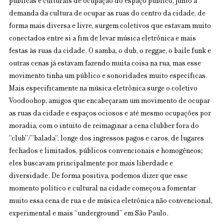
públicas e culturais de ocupação do espaço público, junto à 
demanda da cultura de ocupar as ruas do centro da cidade, de 
forma mais diversa e livre, surgem coletivos que estavam muito 
conectados entre si a fim de levar música eletrônica e mais 
festas às ruas da cidade. O samba, o dub, o reggae, o baile funk e 
outras cenas já estavam fazendo muita coisa na rua, mas esse 
movimento tinha um público e sonoridades muito específicas. 
Mais especificamente na música eletrônica surge o coletivo 
Voodoohop, amigos que encabeçaram um movimento de ocupar 
as ruas da cidade e espaços ociosos e até mesmo ocupações por 
moradia, com o intuito de reimaginar a cena clubber fora do 
“club”/”balada”, longe dos ingressos pagos e caros, de lugares 
fechados e limitados, públicos convencionais e homogêneos; 
eles buscavam principalmente por mais liberdade e 
diversidade. De forma positiva, podemos dizer que esse 
momento político e cultural na cidade começou a fomentar 
muito essa cena de rua e de música eletrônica não convencional, 
experimental e mais “underground” em São Paulo.