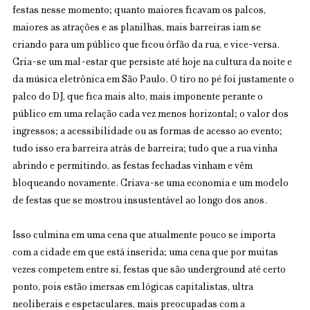
festas nesse momento; quanto maiores ficavam os palcos, 
maiores as atrações e as planilhas, mais barreiras iam se 
criando para um público que ficou órfão da rua, e vice-versa. 
Cria-se um mal-estar que persiste até hoje na cultura da noite e 
da música eletrônica em São Paulo. O tiro no pé foi justamente o 
palco do DJ, que fica mais alto, mais imponente perante o 
público em uma relação cada vez menos horizontal; o valor dos 
ingressos; a acessibilidade ou as formas de acesso ao evento; 
tudo isso era barreira atrás de barreira; tudo que a rua vinha 
abrindo e permitindo, as festas fechadas vinham e vêm 
bloqueando novamente. Criava-se uma economia e um modelo 
de festas que se mostrou insustentável ao longo dos anos.
Isso culmina em uma cena que atualmente pouco se importa 
com a cidade em que está inserida; uma cena que por muitas 
vezes competem entre si, festas que são underground até certo 
ponto, pois estão imersas em lógicas capitalistas, ultra 
neoliberais e espetaculares, mais preocupadas com a 