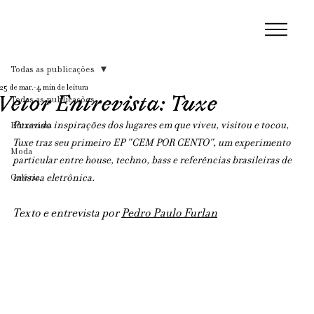
Todas as publicações
25 de mar.
4 min de leitura
Vetor Entrevista: Tuxe
Todas as publicações
Puxando inspirações dos lugares em que viveu, visitou e tocou, 
Entrevista
Tuxe traz seu primeiro EP "CEM POR CENTO", um experimento 
Moda
particular entre house, techno, bass e referências brasileiras de 
Galeria
música eletrônica.
Texto e entrevista por 
Pedro Paulo Furlan