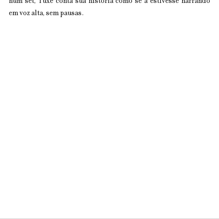
num set, Tuxe conta sua história como se a estivesse narrando 
em voz alta, sem pausas.