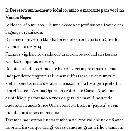
R: Descreva um momento icônico, único e marcante para você na 
Mamba Negra
L: Nossa, são muitos… É uma década se profissionalizando em 
bagunça organizada.
O primeiro niver da Mamba foi em plena ocupação da Ouvidor 
63 em maio de 2014.
Fizemos vigília e revirada cultural com os secundaristas nas 
escolas ocupadas em 2015.
Depois quando os donos de balada vieram pra cima da cena 
independente e agente saiu em manifestação raver num trio 
elétrico em formato de latinha passando da D-Edge à prefeitura.
Um clássico é A Anna Operman vestida de Garota Noel num 
caminhão pipa fazendo a xuca da geral de manhã no set do 
Badsista virando Spice Girls com Tati Lisbon (papisa) é sem 
dúvida um desses momentos. 
Tivemos momentos lindos também no Festival online de 8 anos, 
na primeira vez que dirigi várias câmeras, grua, trilho e também 