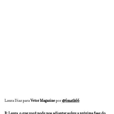
Laura Diaz para 
Vetor Magazine 
por 
@6math66
R: Laura, o que você pode nos adiantar sobre a próxima fase do 