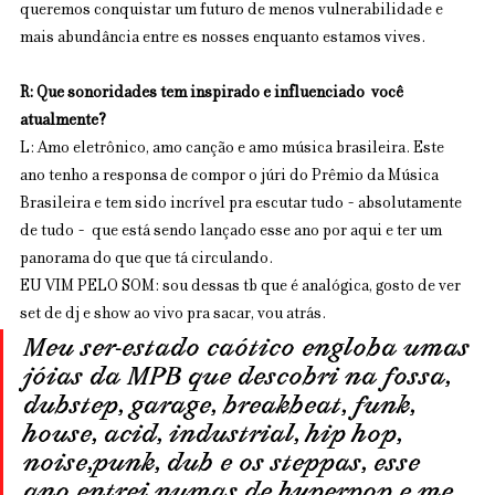
queremos conquistar um futuro de menos vulnerabilidade e 
mais abundância entre es nosses enquanto estamos vives.
R: Que sonoridades tem inspirado e influenciado  você 
atualmente?
L: Amo eletrônico, amo canção e amo música brasileira. Este 
ano tenho a responsa de compor o júri do Prêmio da Música 
Brasileira e tem sido incrível pra escutar tudo - absolutamente 
de tudo -  que está sendo lançado esse ano por aqui e ter um 
panorama do que que tá circulando. 
EU VIM PELO SOM: sou dessas tb que é analógica, gosto de ver 
set de dj e show ao vivo pra sacar, vou atrás.
Meu ser-estado caótico engloba umas 
jóias da MPB que descobri na fossa, 
dubstep, garage, breakbeat, funk, 
house, acid, industrial, hip hop, 
noise,punk, dub e os steppas, esse 
ano entrei numas de hyperpop e me 