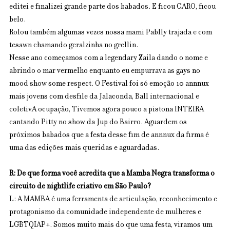
editei e finalizei grande parte dos babados. E ficou CARO, ficou 
belo.
Rolou também algumas vezes nossa mami Pablly trajada e com 
tesawn chamando geralzinha no grellin. 
Nesse ano começamos com a legendary Zaila dando o nome e 
abrindo o mar vermelho enquanto eu empurrava as gays no 
mood show some respect. O Festival foi só emoção 10 annnux 
mais jovens com desfile da Jalaconda, Ball internacional e 
coletivA ocupação, Tivemos agora pouco a pistona INTEIRA 
cantando Pitty no show da Jup do Bairro. Aguardem os 
próximos babados que a festa desse fim de annnux da firma é 
uma das edições mais queridas e aguardadas.
R: De que forma você acredita que a Mamba Negra transforma o 
circuito de nightlife criativo em São Paulo?
L: A MAMBA é uma ferramenta de articulação, reconhecimento e 
protagonismo da comunidade independente de mulheres e 
LGBTQIAP+. Somos muito mais do que uma festa, viramos um 