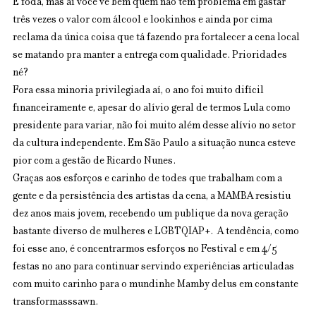
É foda, mas aí você vê bem quem não tem problema em gastar 
três vezes o valor com álcool e lookinhos e ainda por cima 
reclama da única coisa que tá fazendo pra fortalecer a cena local 
se matando pra manter a entrega com qualidade. Prioridades 
né?
Fora essa minoria privilegiada aí, o ano foi muito difícil 
financeiramente e, apesar do alívio geral de termos Lula como 
presidente para variar, não foi muito além desse alívio no setor 
da cultura independente. Em São Paulo a situação nunca esteve 
pior com a gestão de Ricardo Nunes.
Graças aos esforços e carinho de todes que trabalham com a 
gente e da persistência des artistas da cena, a MAMBA resistiu 
dez anos mais jovem, recebendo um publique da nova geração 
bastante diverso de mulheres e LGBTQIAP+.  A tendência, como 
foi esse ano, é concentrarmos esforços no Festival e em 4/5 
festas no ano para continuar servindo experiências articuladas 
com muito carinho para o mundinhe Mamby delus em constante 
transformasssawn.