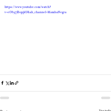
https://www.youtube.com/watch?
v=eG897ZvqqkU&ab_channel=MambaNegra