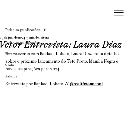
Todas as publicações
15 de jun. de 2024
5 min de leitura
Vetor Entrevista: Laura Diaz
Todas as publicações
Em conversa com Raphael Lobato, Laura Diaz conta detalhes 
Entrevista
sobre o próximo lançamento do Teto Preto, Mamba Negra e 
Moda
novas inspirações para 2024.
Galeria
Entrevista por Raphael Lobato 
 // 
@realifeisnocool