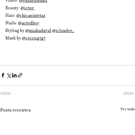
Video: @
edgardisanti
Beauty: @
ict0r 
Hair: @
chicasintetaz
Nails: @
actedboy
Styling by @
miabadgyal
 @
iclaudee_
Mask by @
cece04747
Ver tudo
Posts recentes