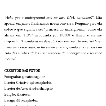
“Acho que o underground está no meu DNA, entendeu?”
, Mia 
aponta, enquanto finalizamos nossa conversa. Pergunto para ela 
sobre o que significa ser “princesa do underground”, como ela 
afirma em “HOT”, produzida por FUSO! e Umru, e ela me 
responde: 
“Quando eu me descobri na cena, eu não precisei fazer 
nada para estar aqui, só fui sendo eu e aí quando eu vi eu tava do 
lado das minhas ídolos - ser princesa do underground é ser você 
mesma”
.
CRÉDITOS DAS FOTOS
Fotografia: @mateusaguiar
Diretor Criativo: @
lucasphobia
Diretor de Arte: @
roberthaugsto
Edição: @
kaiocsr
Design: @
lucasphobia