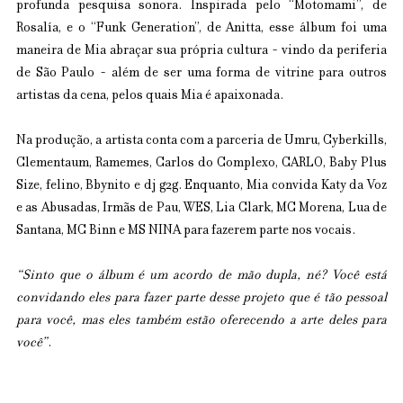
profunda pesquisa sonora. Inspirada pelo “Motomami”, de 
Rosalía, e o “Funk Generation”, de Anitta, esse álbum foi uma 
maneira de Mia abraçar sua própria cultura - vindo da periferia 
de São Paulo - além de ser uma forma de vitrine para outros 
artistas da cena, pelos quais Mia é apaixonada.
Na produção, a artista conta com a parceria de Umru, Cyberkills, 
Clementaum, Ramemes, Carlos do Complexo, CARLO, Baby Plus 
Size, felino, Bbynito e dj g2g. Enquanto, Mia convida Katy da Voz 
e as Abusadas, Irmãs de Pau, WES, Lia Clark, MC Morena, Lua de 
Santana, MC Binn e MS NINA para fazerem parte nos vocais.
“Sinto que o álbum é um acordo de mão dupla, né? Você está 
convidando eles para fazer parte desse projeto que é tão pessoal 
para você, mas eles também estão oferecendo a arte deles para 
você”
.