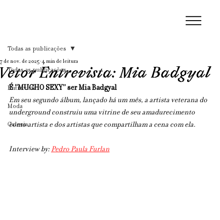
Todas as publicações
7 de nov. de 2025
4 min de leitura
Vetor Entrevista: Mia Badgyal
Todas as publicações
É “MUCHO SEXY” ser Mia Badgyal 
Entrevista
Em seu segundo álbum, lançado há um mês, a artista veterana do 
Moda
underground construiu uma vitrine de seu amadurecimento 
Galeria
como artista e dos artistas que compartilham a cena com ela.
Interview by: 
Pedro Paula Furlan