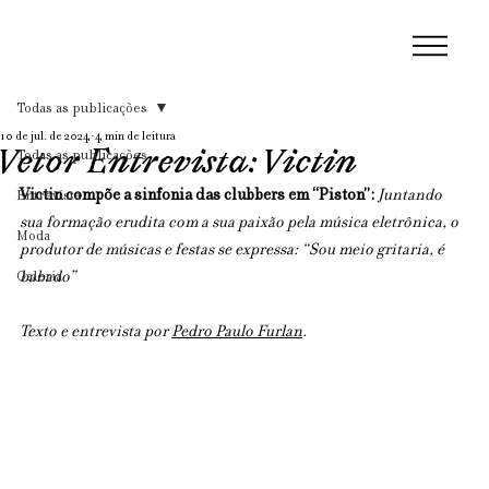
Todas as publicações
10 de jul. de 2024
4 min de leitura
Vetor Entrevista: Victin
Todas as publicações
Victin compõe a sinfonia das clubbers em “Piston”: 
Juntando 
Entrevista
sua formação erudita com a sua paixão pela música eletrônica, o 
Moda
produtor de músicas e festas se expressa: “Sou meio gritaria, é 
Galeria
babado”
Texto e entrevista por 
Pedro Paulo Furlan
.