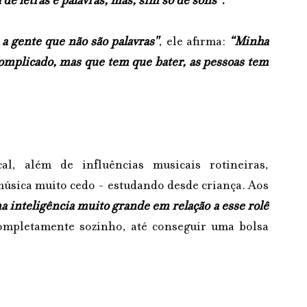
 de letras e palavras, mas, sim só de sons”
.
 a gente que não são palavras"
, ele afirma:
“Minha 
complicado, mas que tem que bater, as pessoas tem 
, além de influências musicais rotineiras, 
úsica muito cedo - estudando desde criança. Aos 
 inteligência muito grande em relação a esse rolê 
ompletamente sozinho, até conseguir uma bolsa 