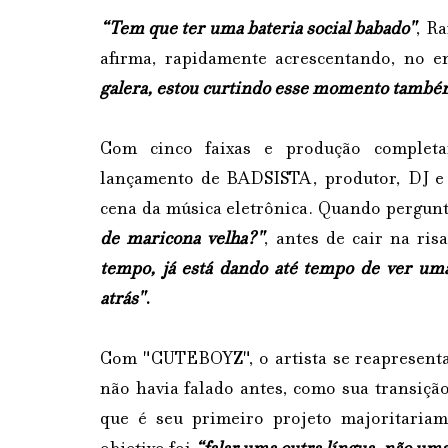
“Tem que ter uma bateria social babado"
, R
afirma, rapidamente acrescentando, no e
galera, estou curtindo esse momento també
Com cinco faixas e produção complet
lançamento de BADSISTA, produtor, DJ e 
cena da música eletrônica. Quando pergunto
de maricona velha?"
, antes de cair na ri
tempo, já está dando até tempo de ver uma
atrás"
.
Com "CUTEBOYZ", o artista se reapresenta
não havia falado antes, como sua transiçã
que é seu primeiro projeto majoritaria