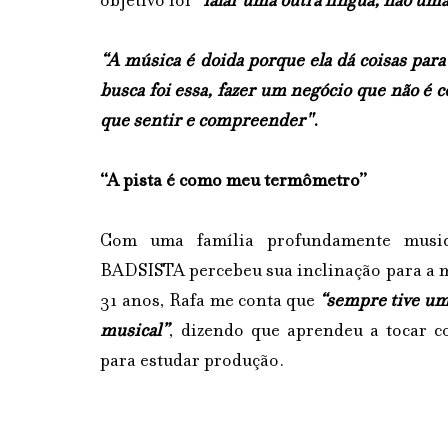
objetivo foi 
“falar uma outra língua, não uma
“A música é doida porque ela dá coisas para
busca foi essa, fazer um negócio que não é 
que sentir e compreender"
.
“A pista é como meu termômetro”
Com uma família profundamente musical
BADSISTA percebeu sua inclinação para a m
31 anos, Rafa me conta que 
“sempre tive uma
musical”
, dizendo que aprendeu a tocar c
para estudar produção.